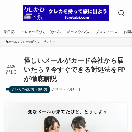
旅日記
クレカの選び方・使い方
旅のノウハウ
プロフィール
お問
ホーム
クレカの選び方・使い方
怪しいメールがカード会社から届
2026
いたら？今すぐできる対処法をFP
7/10
が徹底解説
2026年7月10日
クレカの選び方・使い方